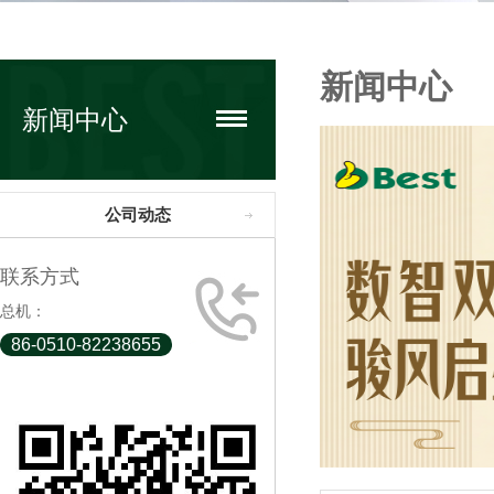
新闻中心
新闻中心
公司动态
联系方式
总机：
86-0510-82238655