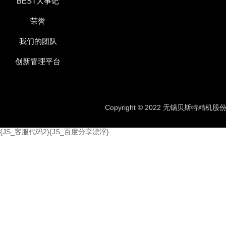
BEST大事记
荣誉
我们的团队
创新管理平台
Copyright © 2022 无锡贝斯特精机股份有限
{JS_客服代码2}{JS_百度分享漂浮}